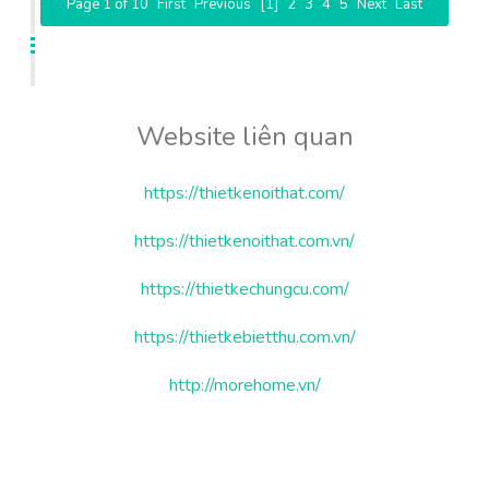
Page 1 of 10
First
Previous
[1]
2
3
4
5
Next
Last
Website liên quan
https://thietkenoithat.com/
https://thietkenoithat.com.vn/
https://thietkechungcu.com/
https://thietkebietthu.com.vn/
http://morehome.vn/