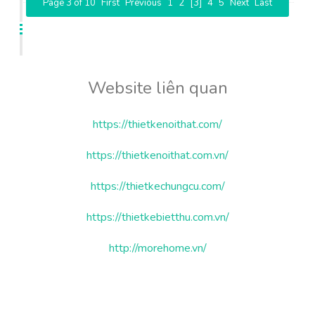
Page 3 of 10
First
Previous
1
2
[3]
4
5
Next
Last
Website liên quan
https://thietkenoithat.com/
https://thietkenoithat.com.vn/
https://thietkechungcu.com/
https://thietkebietthu.com.vn/
http://morehome.vn/