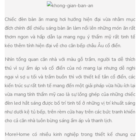
Chiếc đèn bàn ăn mang hơi hướng hiện đại vừa nhằm mục
đích chính để chiếu sáng bàn ăn làm nổi lên những món ăn rất
thơm ngon và hấp dẫn lại mang ngụ ý thẩm mỹ rất tinh tế
kéo thêm tính hiện đại về cho căn bếp châu Âu cổ điển.
Nhìn tổng quan căn nhà với màu gỗ trầm, người ta dễ thích
thú vì sự ấm áp và cổ điển của nó mang lại nhưng dễ nghi
ngại vì sợ u tối và trầm buồn thì với thiết kế tân cổ điển, các
kiến trúc sư rất tinh tế mang đến một giải pháp vừa hữu ích lại
vừa mang tính thẩm mỹ cao là sự lồng ghép của những chiếc
đèn led hắt sáng được bố trí tinh tế ở những vị trí khuất sáng
như dưới kệ tủ bếp, trên rèm cửa hay trên các bức tranh khiến
cho cả căn nhà luôn bừng sáng ấm áp và thanh lịch.
MoreHome có nhiều kinh nghiệp trong thiết kế chung cư