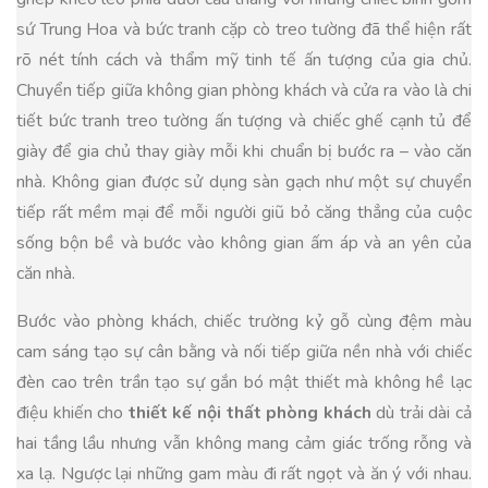
sứ Trung Hoa và bức tranh cặp cò treo tường đã thể hiện rất
rõ nét tính cách và thẩm mỹ tinh tế ấn tượng của gia chủ.
Chuyển tiếp giữa không gian phòng khách và cửa ra vào là chi
tiết bức tranh treo tường ấn tượng và chiếc ghế cạnh tủ để
giày để gia chủ thay giày mỗi khi chuẩn bị bước ra – vào căn
nhà. Không gian được sử dụng sàn gạch như một sự chuyển
tiếp rất mềm mại để mỗi người giũ bỏ căng thẳng của cuộc
sống bộn bề và bước vào không gian ấm áp và an yên của
căn nhà.
Bước vào phòng khách, chiếc trường kỷ gỗ cùng đệm màu
cam sáng tạo sự cân bằng và nối tiếp giữa nền nhà với chiếc
đèn cao trên trần tạo sự gắn bó mật thiết mà không hề lạc
điệu khiến cho
thiết kế nội thất phòng khách
dù trải dài cả
hai tầng lầu nhưng vẫn không mang cảm giác trống rỗng và
xa lạ. Ngược lại những gam màu đi rất ngọt và ăn ý với nhau.