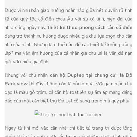
Được ví như bản giao hưởng hoàn hảo giữa nét quyến rũ tinh
tế của quý tộc cổ điển châu Âu với sự cá tính, hiện đại của
nhịp sống ngày nay,
thiết kế theo phong cách tân cổ điển
đang trở thành xu hướng được nhiều gia chủ lựa chọn cho căn
nhà của mình. Nhưng làm thế nào để các thiết kế không trùng
lặp? mà vẫn âm hưởng của cá nhân gia chủ lại là vấn đề nan
giải với nhiều gia đình.
Nhưng với chủ nhân
căn hộ Duplex tại chung cư Hà Đô
Park view
thì đây không còn là nỗi lo nữa. Với gam màu chủ
đạo là màu gỗ trầm, cả căn hộ toát lên sự ấm áp mang dáng
dấp của một căn biệt thự Đà Lạt cổ sang trọng mà quý phái.
Ngay từ khi mới vào căn nhà, chi tiết tủ trang trí được lồng
ghép khéo léo phía dưới cầu thang với những chiếc bình gốm